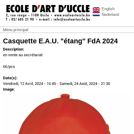
Aller au contenu principal
English
Nederland
Menu principal
ecoleartuccle.be
Menu principal
Casquette E.A.U. "étang" FdA 2024
Description:
en vente au secrétariat
6€/pcs
Date(s):
Vendredi, 12 Avril, 2024 - 16:45
-
Samedi, 24 Août, 2024 - 21:30
Image: