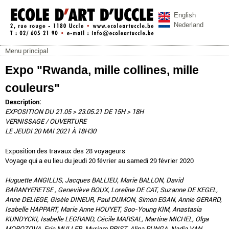
Aller au contenu principal
English
Nederland
Menu principal
ecoleartuccle.be
Menu principal
Expo "Rwanda, mille collines, mille
couleurs"
Description:
EXPOSITION DU 21.05 > 23.05.21 DE 15H > 18H
VERNISSAGE / OUVERTURE
LE JEUDI 20 MAI 2021 À 18H30
Exposition des travaux des 28 voyageurs
Voyage qui a eu lieu du jeudi 20 février au samedi 29 février 2020
Huguette ANGILLIS, Jacques BALLIEU, Marie BALLON, David
BARANYERETSE , Geneviève BOUX, Loreline DE CAT, Suzanne DE KEGEL,
Anne DELIEGE, Gisèle DINEUR, Paul DUMON, Simon EGAN, Annie GERARD,
Isabelle HAPPART, Marie Anne HOUYET, Soo-Young KIM, Anastasia
KUNDYCKI, Isabelle LEGRAND, Cécile MARSAL, Martine MICHEL, Olga
MOROZOVA, Eric MULLER, Myriam PRIST, Alina PUNGA, Nadia VAN