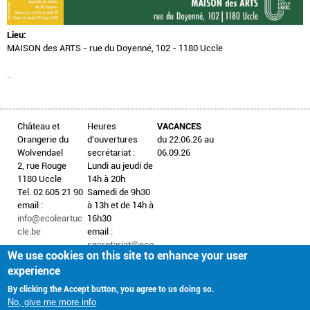
Lieu:
MAISON des ARTS - rue du Doyenné, 102 - ​1180 Uccle
..
Château et
Heures
VACANCES
Orangerie du
d'ouvertures
du 22.06.26 au
Wolvendael
secrétariat :
06.09.26
2, rue Rouge
Lundi au jeudi de
1180 Uccle
14h à 20h
Tel. 02 605 21 90
Samedi de 9h30
email :
à 13h et de 14h à
info@ecoleartuc
16h30
cle.be
email :
secretariat@eco
We use cookies on this site to enhance your user
leartuccle.be
experience
By clicking the Accept button, you agree to us doing so.
No, give me more info