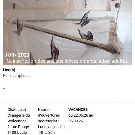
Lien(s):
Ré-inscriptions
..
Château et
Heures
VACANCES
Orangerie du
d'ouvertures
du 22.06.26 au
Wolvendael
secrétariat :
06.09.26
2, rue Rouge
Lundi au jeudi de
1180 Uccle
14h à 20h