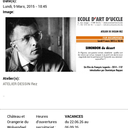
Date(s):
Lundi, 9 Mars, 2015 - 18:45
Image:
Atelier(s):
ATELIER DESSIN Rez
..
Château et
Heures
VACANCES
Orangerie du
d'ouvertures
du 22.06.26 au
Wolvendael
secrétariat :
06.09.26