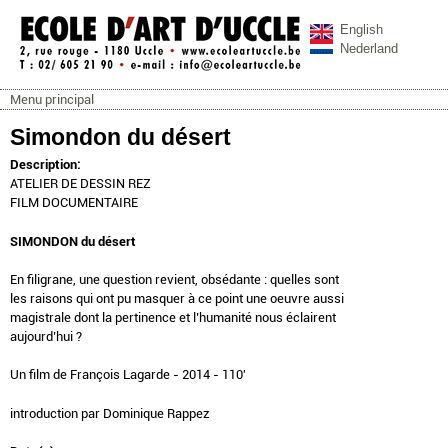
Aller au contenu principal
English
Nederland
Menu principal
ecoleartuccle.be
Menu principal
Simondon du désert
Description:
ATELIER DE DESSIN REZ
FILM DOCUMENTAIRE
SIMONDON du désert
En filigrane, une question revient, obsédante : quelles sont
les raisons qui ont pu masquer à ce point une oeuvre aussi
magistrale dont la pertinence et l’humanité nous éclairent
aujourd’hui ?
Un film de François Lagarde - 2014 - 110'
introduction par Dominique Rappez