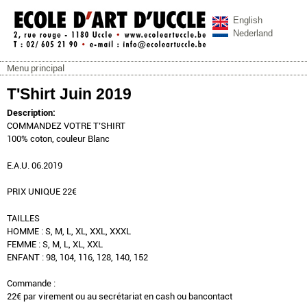
Aller au contenu principal
English
Nederland
Menu principal
ecoleartuccle.be
Menu principal
T'Shirt Juin 2019
Description:
COMMANDEZ VOTRE T’SHIRT
100% coton, couleur Blanc
E.A.U. 06.2019
PRIX UNIQUE 22€
TAILLES
HOMME : S, M, L, XL, XXL, XXXL
FEMME : S, M, L, XL, XXL
ENFANT : 98, 104, 116, 128, 140, 152
Commande :
22€ par virement ou au secrétariat en cash ou bancontact