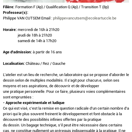
Filière:
Formation F (4p) / Qualification Q (4p) / Transition T (8p)
Professeur(s):
Philippe VAN CUTSEM Email :
philippevancutsem@ecoleartuccle.be
Horaire:
mercredi de 16h à 21h20
jeudi de 18h à 21h20
samedi de 14h à 17h20
Age d'admission:
à partir de 16 ans
Localisation:
Château / Rez / Gauche
L'atelier est un lieu de recherche, un laboratoire qui se propose d'aborder le
dessin selon de multiples modalités. Il s'agit pour chacun.e, selon ses
moyens et ses aspirations, de découvrir et de développer
une pratique personnelle. Pour ce faire, plusieurs voies complémentaires
sont empruntées :
- Approche expérimentale et ludique
Ce qui est visé, c’est la remise en question radicale d’un certain nombre d'a
priori qui le plus souvent freinent le développement et font obstacle à la
découverte des possibilités infinies offertes par la pratique
du dessin. Un bagage technique, s’il peut être nécessaire dans certains
cas, ne constitue nullement un prérequis indispensable à la pratique. Il ne