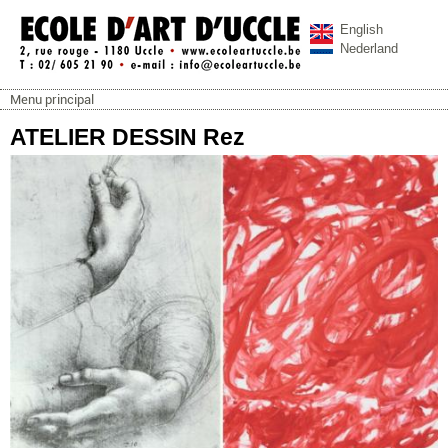
Aller au contenu principal
English
Nederland
Menu principal
ecoleartuccle.be
Menu principal
ATELIER DESSIN Rez