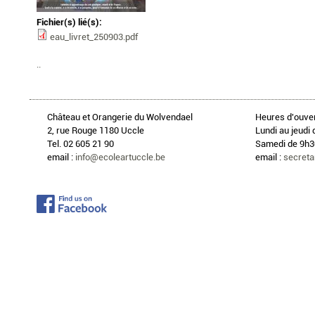
Fichier(s) lié(s):
eau_livret_250903.pdf
..
Château et Orangerie du Wolvendael
Heures d'ouver
2, rue Rouge 1180 Uccle
Lundi au jeudi 
Tel. 02 605 21 90
Samedi de 9h30
email :
info@ecoleartuccle.be
email :
secreta