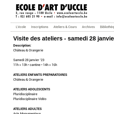
ecoleartuccle.be
Menu principal
L'école
Inscriptions
Ateliers & Cours
Archives
Bibliothè
Visite des ateliers - samedi 28 janvi
Description:
Château & Orangerie
Samedi 28 janvier '23
11h > 13h • cantine • 14h > 16h
ATELIERS ENFANTS PREPARATOIRES
Château & Orangerie
ATELIERS ADOLESCENTS
Pluridisciplinaire
Pluridisciplinaire Vidéo
ATELIERS ADULTES
Arts Monumentaux