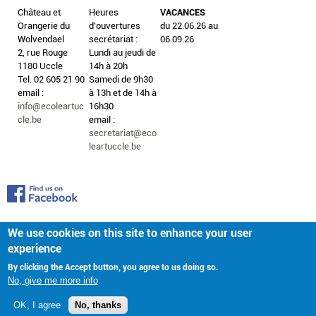
Château et
Heures
VACANCES
Orangerie du
d'ouvertures
du 22.06.26 au
Wolvendael
secrétariat :
06.09.26
2, rue Rouge
Lundi au jeudi de
1180 Uccle
14h à 20h
Tel. 02 605 21 90
Samedi de 9h30
email :
à 13h et de 14h à
info@ecoleartuc
16h30
cle.be
email :
secretariat@eco
leartuccle.be
We use cookies on this site to enhance your user
experience
By clicking the Accept button, you agree to us doing so.
No, give me more info
OK, I agree
No, thanks