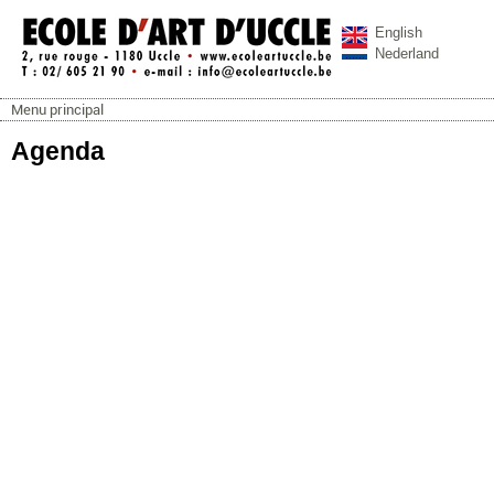
Aller au contenu principal
English
Nederland
Menu principal
ecoleartuccle.be
Menu principal
Agenda