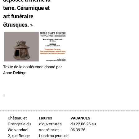
terre. Céramique et
art funéraire
étrusques. »
Texte de la conférence donné par
Anne Deliège
..
Château et
Heures
VACANCES
Orangerie du
d'ouvertures
du 22.06.26 au
Wolvendael
secrétariat :
06.09.26
2, rue Rouge
Lundi au jeudi de