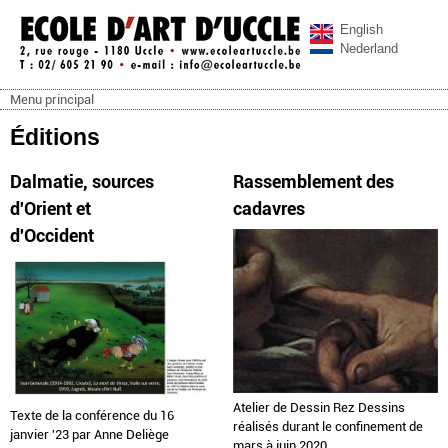
Aller au contenu principal
English
Nederland
Menu principal
ecoleartuccle.be
Menu principal
Éditions
Dalmatie, sources
Rassemblement des
d'Orient et
cadavres
d'Occident
Atelier de Dessin Rez Dessins
Texte de la conférence du 16
réalisés durant le confinement de
janvier '23 par Anne Deliège
mars à juin 2020