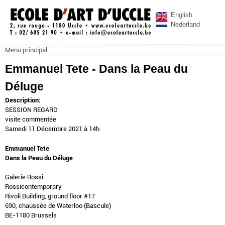
Aller au contenu principal
English
Nederland
Menu principal
ecoleartuccle.be
Menu principal
Emmanuel Tete - Dans la Peau du
Déluge
Description:
SESSION REGARD
visite commentée
Samedi 11 Décembre 2021 à 14h
Emmanuel Tete
Dans la Peau du Déluge
Galerie Rossi
Rossicontemporary
Rivoli Building, ground floor #17
690, chaussée de Waterloo (Bascule)
BE-1180 Brussels