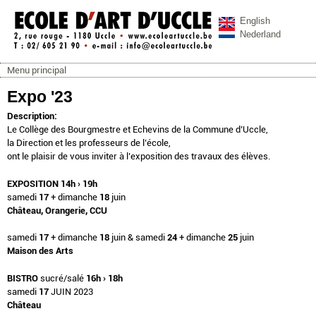
Aller au contenu principal
English
Nederland
Menu principal
ecoleartuccle.be
Menu principal
Expo '23
Description:
Le Collège des Bourgmestre et Echevins de la Commune d’Uccle,
la Direction et les professeurs de l’école,
ont le plaisir de vous inviter à l’exposition des travaux des élèves.
EXPOSITION
14h › 19h
samedi
17
+ dimanche
18
juin
Château, Orangerie, CCU
samedi
17
+ dimanche
18
juin & samedi
24
+ dimanche
25
juin
Maison des Arts
BISTRO
sucré/salé
16h › 18h
samedi
17
JUIN 2023
Château