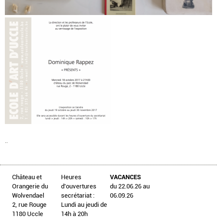
..
Château et
Heures
VACANCES
Orangerie du
d'ouvertures
du 22.06.26 au
Wolvendael
secrétariat :
06.09.26
2, rue Rouge
Lundi au jeudi de
1180 Uccle
14h à 20h