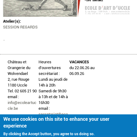
Atelier(s):
SESSION REGARDS
..
Château et
Heures
VACANCES
Orangerie du
d'ouvertures
du 22.06.26 au
Wolvendael
secrétariat :
06.09.26
2, rue Rouge
Lundi au jeudi de
1180 Uccle
14h à 20h
Tel. 02 605 21 90
Samedi de 9h30
email :
à 13h et de 14h à
info@ecoleartuc
16h30
cle.be
email :
secretariat@eco
We use cookies on this site to enhance your user
leartuccle.be
experience
By clicking the Accept button, you agree to us doing so.