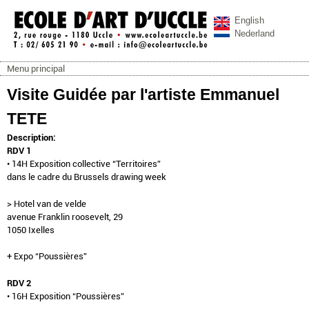
Aller au contenu principal
English
Nederland
Menu principal
ecoleartuccle.be
Menu principal
Visite Guidée par l'artiste Emmanuel
TETE
Description:
RDV 1
• 14H Exposition collective “Territoires”
dans le cadre du Brussels drawing week
> Hotel van de velde
avenue Franklin roosevelt, 29
1050 Ixelles
+ Expo “Poussières”
RDV 2
• 16H Exposition “Poussières”