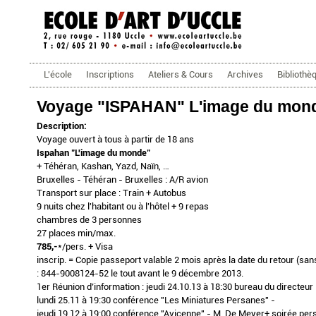
ecoleartuccle.be
Menu principal
L'école
Inscriptions
Ateliers & Cours
Archives
Bibliothè
Voyage "ISPAHAN" L'image du mon
Description:
Voyage ouvert à tous à partir de 18 ans
Ispahan "L'image du monde"
+ Téhéran, Kashan, Yazd, Naïn, …
Bruxelles - Téhéran - Bruxelles : A/R avion
Transport sur place : Train + Autobus
9 nuits chez l'habitant ou à l'hôtel + 9 repas
chambres de 3 personnes
27 places min/max.
785,-
*/pers. + Visa
inscrip. = Copie passeport valable 2 mois après la date du retour (sa
: 844-9008124-52 le tout avant le 9 décembre 2013.
1er Réunion d’information : jeudi 24.10.13 à 18:30 bureau du directeur
lundi 25.11 à 19:30 conférence "Les Miniatures Persanes" -
jeudi 19.12 à 19:00 conférence "Avicenne" - M. De Meyer+ soirée per