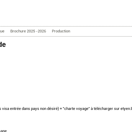
Aller au contenu principal
que
Brochure 2025 -2026
Production
de
ns visa entrée dans pays non désiré) + "charte voyage" à télécharger sur etyen
sane