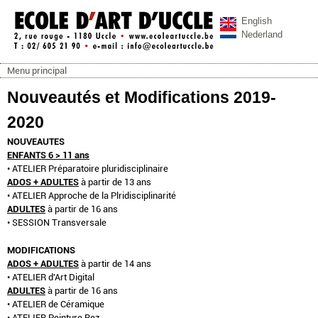
Aller au contenu principal
English
Nederland
Menu principal
ecoleartuccle.be
Menu principal
Nouveautés et Modifications 2019-
2020
NOUVEAUTES
ENFANTS 6 > 11 ans
• ATELIER Préparatoire pluridisciplinaire
ADOS + ADULTES
à partir de 13 ans
• ATELIER Approche de la Plridisciplinarité
ADULTES
à partir de 16 ans
• SESSION Transversale
MODIFICATIONS
ADOS + ADULTES
à partir de 14 ans
• ATELIER d'Art Digital
ADULTES
à partir de 16 ans
• ATELIER de Céramique
• ATELIER Peinture Rez